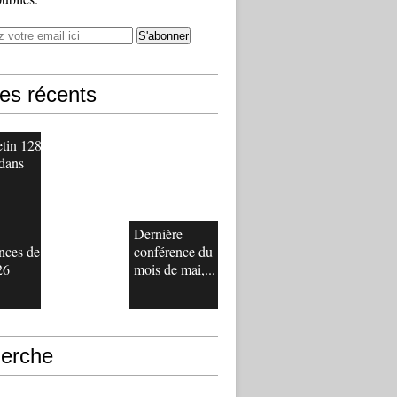
les récents
etin 128
 dans
Dernière
nces de
conférence du
26
mois de mai,...
erche