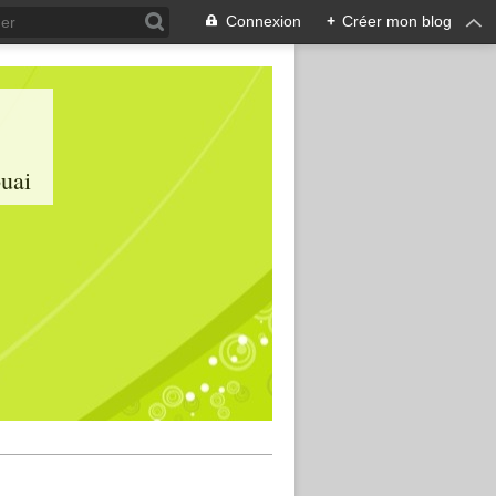
Connexion
+
Créer mon blog
ouai