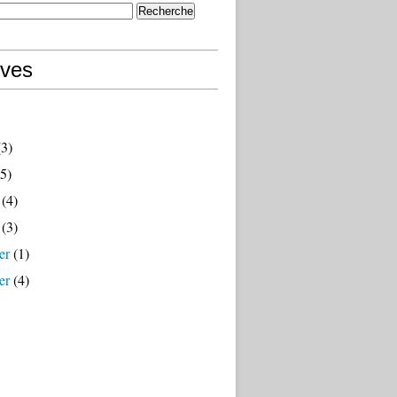
ives
3)
5)
(4)
(3)
er
(1)
er
(4)