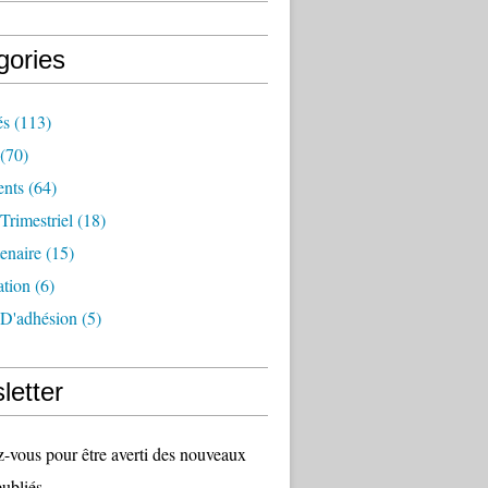
gories
és
(113)
(70)
nts
(64)
 Trimestriel
(18)
tenaire
(15)
ation
(6)
 D'adhésion
(5)
letter
vous pour être averti des nouveaux
publiés.