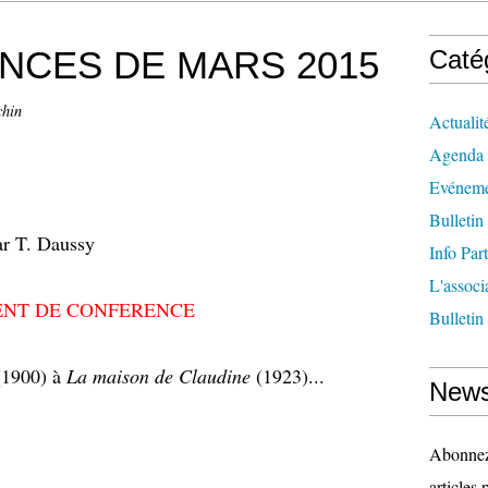
NCES DE MARS 2015
Caté
chin
Actualit
Agenda
Evéneme
Bulletin
ar T. Daussy
Info Par
L'associ
NT DE CONFERENCE
Bulletin
1900) à
La maison de Claudine
(1923)...
News
Abonnez-
articles 