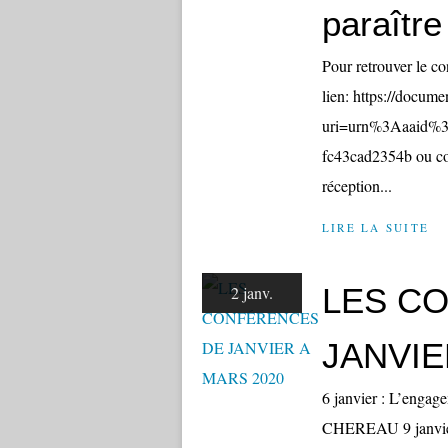
paraître
Pour retrouver le co
lien: https://docum
uri=urn%3Aaaid%
fc43cad2354b ou cop
réception...
LIRE LA SUITE
LES C
2 janv.
JANVIE
6 janvier : L’engag
CHEREAU 9 janvier 