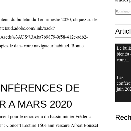
ntenu du bulletin du 1er trimestre 2020, cliquez sur le
entcloud.adobe.com/link/track?
Artic
3Ascds%3AUS%3Aba7b9879-9f58-412e-adb2-
iez le dans votre navigateur habituel. Bonne
Le bull
bientôt
votre...
Les
confére
ONFÉRENCES DE
juin 20
R A MARS 2020
ement pour le renouveau du bassin minier Frédéric
Rech
: Concert Lecture 150e anniversaire Albert Roussel