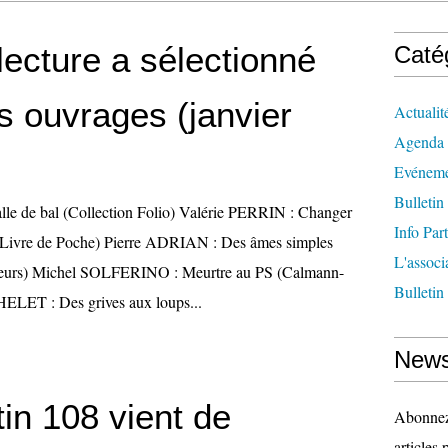
lecture a sélectionné
Caté
s ouvrages (janvier
Actualit
Agenda
Evéneme
Bulletin
le de bal (Collection Folio) Valérie PERRIN : Changer
Info Par
Le Livre de Poche) Pierre ADRIAN : Des âmes simples
L'associ
ateurs) Michel SOLFERINO : Meurtre au PS (Calmann-
Bulletin
LET : Des grives aux loups...
News
tin 108 vient de
Abonnez-
articles 