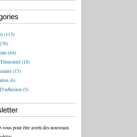
gories
és
(113)
(70)
nts
(64)
 Trimestriel
(18)
tenaire
(15)
ation
(6)
 D'adhésion
(5)
letter
vous pour être averti des nouveaux
publiés.