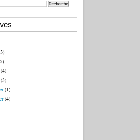
ives
3)
5)
(4)
(3)
er
(1)
er
(4)