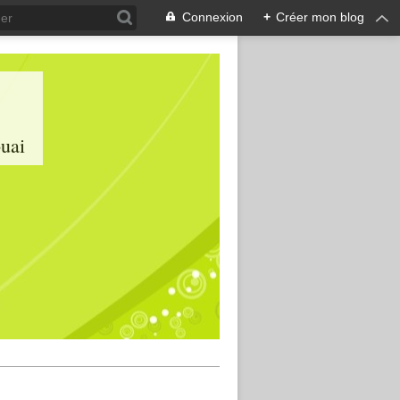
Connexion
+
Créer mon blog
ouai