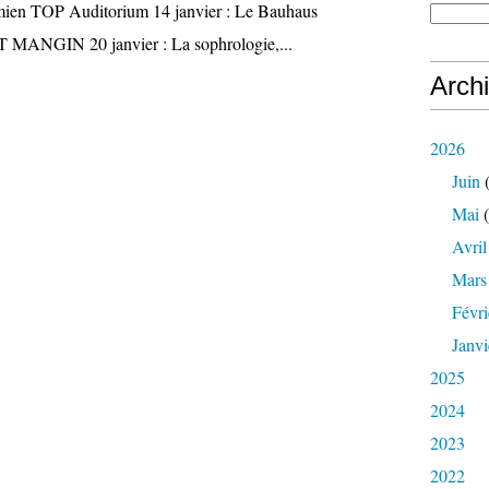
ien TOP Auditorium 14 janvier : Le Bauhaus
 MANGIN 20 janvier : La sophrologie,...
Arch
2026
Juin
(
Mai
(
Avril
Mars
Févri
Janvi
2025
2024
2023
2022