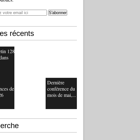
les récents
etin 128
 dans
Dernière
nces de
conférence du
26
mois de mai,...
erche