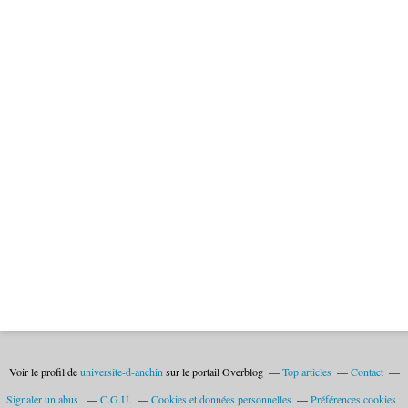
Voir le profil de
universite-d-anchin
sur le portail Overblog
Top articles
Contact
Signaler un abus
C.G.U.
Cookies et données personnelles
Préférences cookies