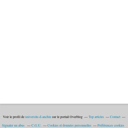
Voir le profil de
universite-d-anchin
sur le portail Overblog
Top articles
Contact
Signaler un abus
C.G.U.
Cookies et données personnelles
Préférences cookies