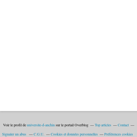
Voir le profil de
universite-d-anchin
sur le portail Overblog
Top articles
Contact
Signaler un abus
C.G.U.
Cookies et données personnelles
Préférences cookies