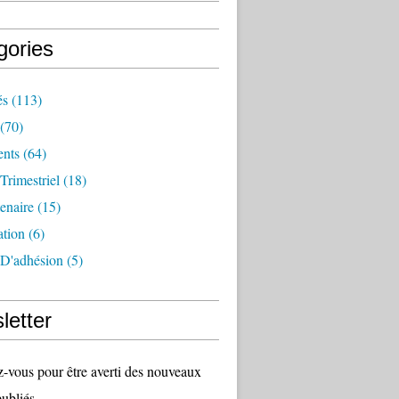
gories
és
(113)
(70)
nts
(64)
 Trimestriel
(18)
tenaire
(15)
ation
(6)
 D'adhésion
(5)
letter
vous pour être averti des nouveaux
publiés.