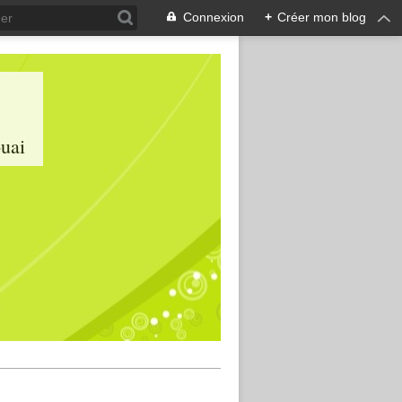
Connexion
+
Créer mon blog
ouai