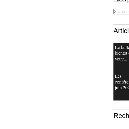
Artic
Le bull
bientôt
votre...
Les
confére
juin 20
Rech