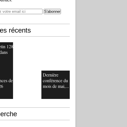
les récents
etin 128
 dans
Dernière
nces de
conférence du
26
mois de mai,...
erche