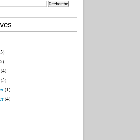
ives
3)
5)
(4)
(3)
er
(1)
er
(4)