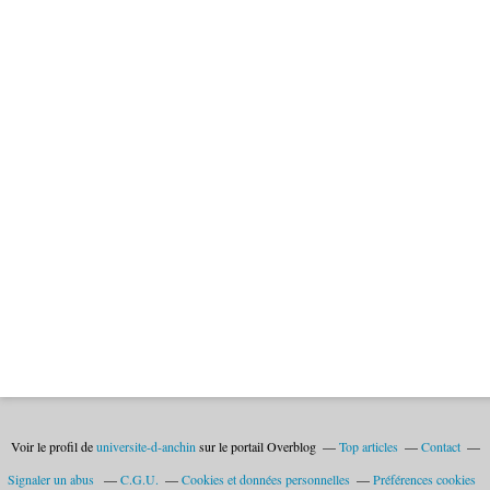
Voir le profil de
universite-d-anchin
sur le portail Overblog
Top articles
Contact
Signaler un abus
C.G.U.
Cookies et données personnelles
Préférences cookies