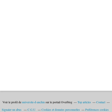
Voir le profil de
universite-d-anchin
sur le portail Overblog
Top articles
Contact
Signaler un abus
C.G.U.
Cookies et données personnelles
Préférences cookies