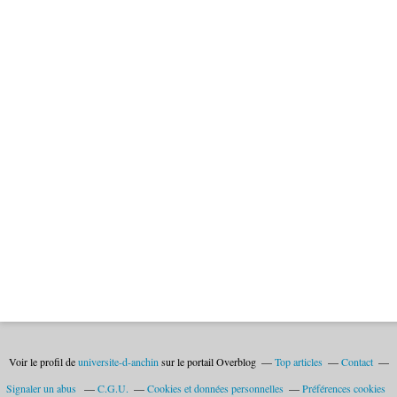
Voir le profil de
universite-d-anchin
sur le portail Overblog
Top articles
Contact
Signaler un abus
C.G.U.
Cookies et données personnelles
Préférences cookies