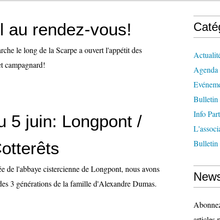
il au rendez-vous!
Caté
che le long de la Scarpe a ouvert l'appétit des
Actualit
fet campagnard!
Agenda
Evéneme
Bulletin
Info Par
u 5 juin: Longpont /
L'associ
Bulletin
Cotterêts
dée de l'abbaye cistercienne de Longpont, nous avons
News
 des 3 générations de la famille d'Alexandre Dumas.
Abonnez-
articles 