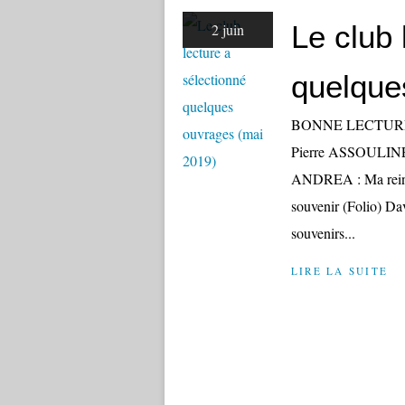
Le club 
2 juin
quelque
BONNE LECTURE !
Pierre ASSOULINE :
ANDREA : Ma rein
souvenir (Folio) D
souvenirs...
LIRE LA SUITE