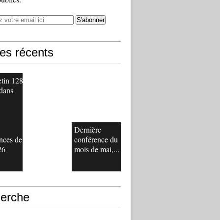
les récents
etin 128
 dans
Dernière
nces de
conférence du
26
mois de mai,...
erche