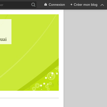
Connexion
+
Créer mon blog
ouai