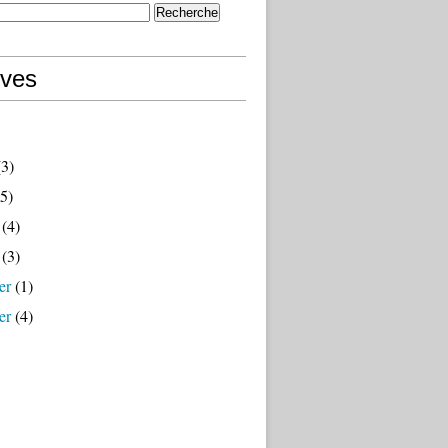
ives
3)
5)
(4)
(3)
er
(1)
er
(4)