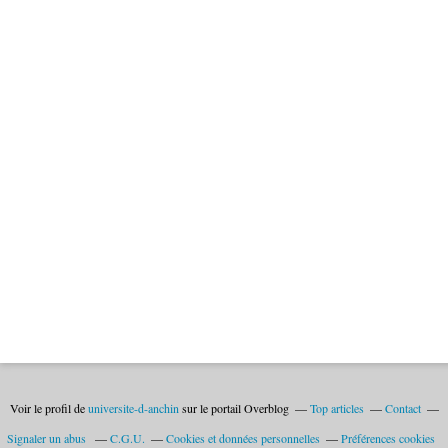
Voir le profil de
universite-d-anchin
sur le portail Overblog
Top articles
Contact
Signaler un abus
C.G.U.
Cookies et données personnelles
Préférences cookies