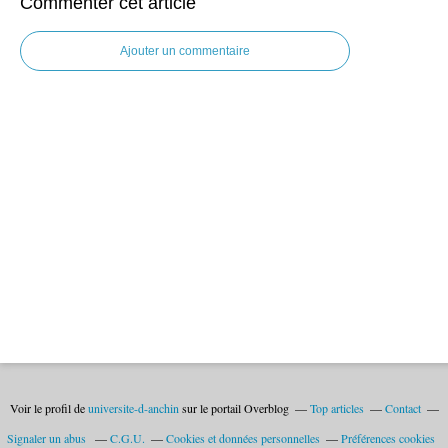
Commenter cet article
Ajouter un commentaire
Voir le profil de
universite-d-anchin
sur le portail Overblog
Top articles
Contact
Signaler un abus
C.G.U.
Cookies et données personnelles
Préférences cookies