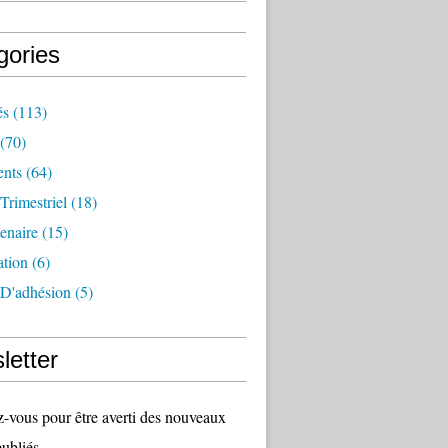
gories
és
(113)
(70)
nts
(64)
 Trimestriel
(18)
tenaire
(15)
ation
(6)
 D'adhésion
(5)
letter
vous pour être averti des nouveaux
publiés.