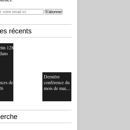
les récents
etin 128
 dans
Dernière
nces de
conférence du
26
mois de mai,...
erche