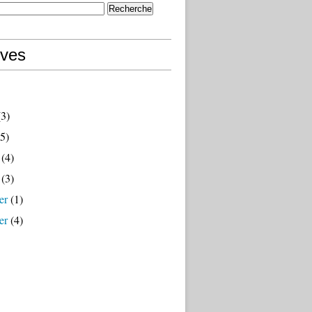
ives
3)
5)
(4)
(3)
er
(1)
er
(4)