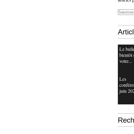
Artic
Le bull
bientôt
votre...
Les
confére
juin 20
Rech