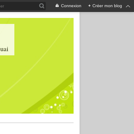
Connexion
+
Créer mon blog
ouai