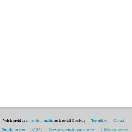
Voir le profil de
universite-d-anchin
sur le portail Overblog
Top articles
Contact
Signaler un abus
C.G.U.
Cookies et données personnelles
Préférences cookies