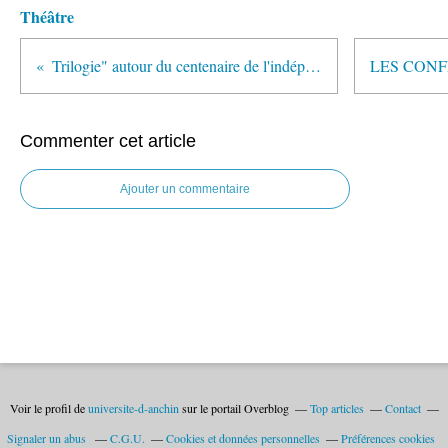
Théâtre
Trilogie" autour du centenaire de l'indépendance de la Pologne
Commenter cet article
Ajouter un commentaire
Voir le profil de
universite-d-anchin
sur le portail Overblog
Top articles
Contact
Signaler un abus
C.G.U.
Cookies et données personnelles
Préférences cookies