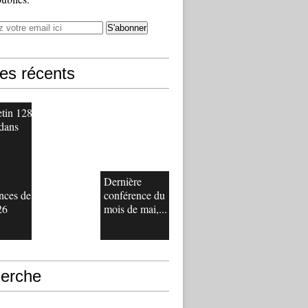
les récents
etin 128
 dans
Dernière
nces de
conférence du
26
mois de mai,...
erche