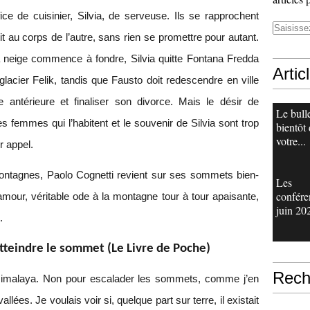
ice de cuisinier, Silvia, de serveuse. Ils se rapprochent
t au corps de l’autre, sans rien se promettre pour autant.
la neige commence à fondre, Silvia quitte Fontana Fredda
Artic
 glacier Felik, tandis que Fausto doit redescendre en ville
antérieure et finaliser son divorce. Mais le désir de
Le bull
 femmes qui l’habitent et le souvenir de Silvia sont trop
bientôt
votre...
r appel.
ontagnes, Paolo Cognetti revient sur ses sommets bien-
Les
confére
our, véritable ode à la montagne tour à tour apaisante,
juin 20
.
tteindre le sommet (Le Livre de Poche)
Rech
 l’Himalaya. Non pour escalader les sommets, comme j’en
llées. Je voulais voir si, quelque part sur terre, il existait