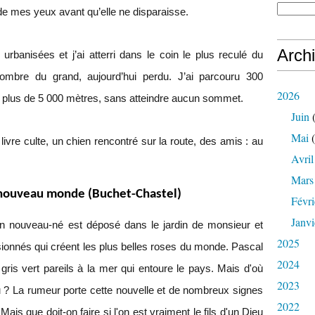
de mes yeux avant qu’elle ne disparaisse.
Arch
urbanisées et j’ai atterri dans le coin le plus reculé du
l’ombre du grand, aujourd’hui perdu. J’ai parcouru 300
2026
s à plus de 5 000 mètres, sans atteindre aucun sommet.
Juin
(
Mai
(
ivre culte, un chien rencontré sur la route, des amis : au
Avril
Mars
 nouveau monde (Buchet-Chastel)
Févri
Janvi
n nouveau-né est déposé dans le jardin de monsieur et
2025
ionnés qui créent les plus belles roses du monde. Pascal
2024
 gris vert pareils à la mer qui entoure le pays. Mais d'où
2023
dieu ? La rumeur porte cette nouvelle et de nombreux signes
2022
 Mais que doit-on faire si l'on est vraiment le fils d'un Dieu