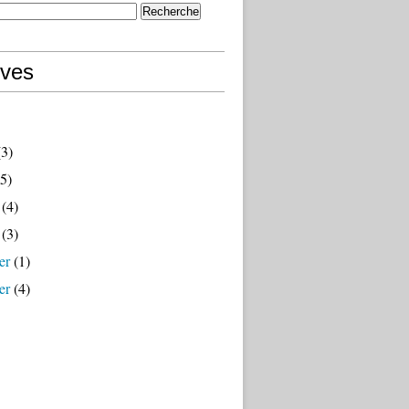
ives
3)
5)
(4)
(3)
er
(1)
er
(4)