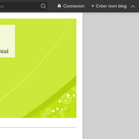
Connexion
+
Créer mon blog
ouai