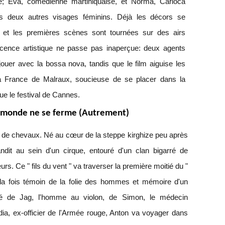
e; Eva, comédienne martiniquaise, et Norma, Carioca
es deux autres visages féminins. Déjà les décors se
nt et les premières scènes sont tournées sur des airs
escence artistique ne passe pas inaperçue: deux agents
jouer avec la bossa nova, tandis que le film aiguise les
 la France de Malraux, soucieuse de se placer dans la
tue le festival de Cannes.
 monde ne se ferme (Autrement)
r de chevaux. Né au cœur de la steppe kirghize peu après
ndit au sein d'un cirque, entouré d'un clan bigarré de
rs. Ce " fils du vent " va traverser la première moitié du "
 la fois témoin de la folie des hommes et mémoire d'un
 de Jag, l'homme au violon, de Simon, le médecin
ia, ex-officier de l'Armée rouge, Anton va voyager dans