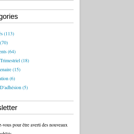
gories
és
(113)
(70)
nts
(64)
 Trimestriel
(18)
tenaire
(15)
ation
(6)
 D'adhésion
(5)
letter
vous pour être averti des nouveaux
publiés.