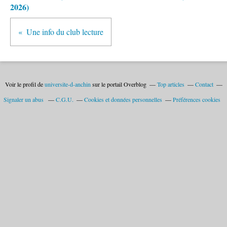
2026)
Une info du club lecture
Voir le profil de
universite-d-anchin
sur le portail Overblog
Top articles
Contact
Signaler un abus
C.G.U.
Cookies et données personnelles
Préférences cookies