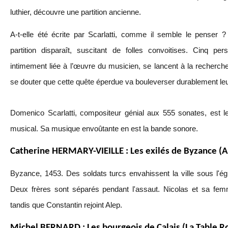
luthier, découvre une partition ancienne.
A-t-elle été écrite par Scarlatti, comme il semble le penser ?
partition disparaît, suscitant de folles convoitises. Cinq per
intimement liée à l’œuvre du musicien, se lancent à la recherc
se douter que cette quête éperdue va bouleverser durablement leu
Domenico Scarlatti, compositeur génial aux 555 sonates, est l
musical. Sa musique envoûtante en est la bande sonore.
Catherine HERMARY-VIEILLE : Les exilés de Byzance (A
Byzance, 1453. Des soldats turcs envahissent la ville sous l'ég
Deux frères sont séparés pendant l'assaut. Nicolas et sa fem
tandis que Constantin rejoint Alep.
Michel BERNARD : Les bourgeois de Calais (La Table R