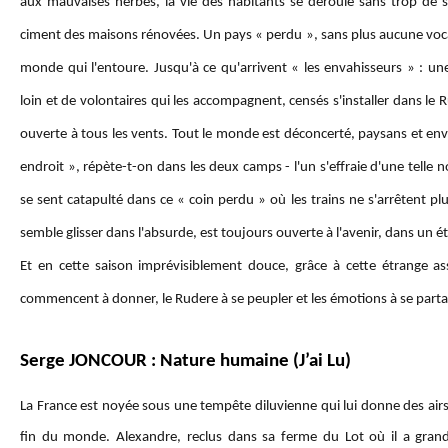
aux mauvaises herbes, la vie des habitants se déroule sans trop de se
ciment des maisons rénovées. Un pays « perdu », sans plus aucune vo
monde qui l'entoure. Jusqu'à ce qu'arrivent « les envahisseurs » : u
loin et de volontaires qui les accompagnent, censés s'installer dans 
ouverte à tous les vents. Tout le monde est déconcerté, paysans et enva
endroit », répète-t-on dans les deux camps - l'un s'effraie d'une telle 
se sent catapulté dans ce « coin perdu » où les trains ne s'arrêtent pl
semble glisser dans l'absurde, est toujours ouverte à l'avenir, dans un éte
Et en cette saison imprévisiblement douce, grâce à cette étrange a
commencent à donner, le Rudere à se peupler et les émotions à se parta
Serge JONCOUR : Nature humaine (J’ai Lu)
La France est noyée sous une tempête diluvienne qui lui donne des airs
fin du monde. Alexandre, reclus dans sa ferme du Lot où il a grand