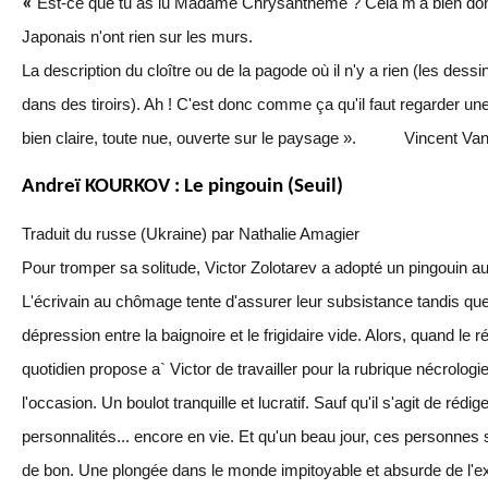
«
Est-ce que tu as lu Madame Chrysanthème ? Cela m'a bien don
Japonais n'ont rien sur les murs.
La description du cloître ou de la pagode où il n'y a rien (les dess
dans des tiroirs). Ah ! C'est donc comme ça qu'il faut regarder un
bien claire, toute nue, ouverte sur le paysage ».
Vincent Van
Andreï KOURKOV : Le pingouin (Seuil)
Traduit du russe (Ukraine) par Nathalie Amagier
Pour tromper sa solitude, Victor Zolotarev a adopté un pingouin au 
L'écrivain au chômage tente d'assurer leur subsistance tandis que
dépression entre la baignoire et le frigidaire vide. Alors, quand le
quotidien propose a` Victor de travailler pour la rubrique nécrologie
l'occasion. Un boulot tranquille et lucratif. Sauf qu'il s'agit de rédi
personnalités... encore en vie. Et qu'un beau jour, ces personnes 
de bon. Une plongée dans le monde impitoyable et absurde de l'