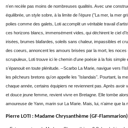
n'en recèle pas moins de nombreuses qualités. Avec une constru
équilibrée, un style sobre, à la limite de l'épure ("La mer, la mer g
polies comme des galets, Loti accomplit un véritable travail d'arti
ces horizons blancs, immensément vides, qui déchirent le ciel d'I
irisées, brumes blafardes, soleils sans chaleur, impassibles et c
des coeurs, annoncent les amours brisées par la mort, les noces d
scrupuleux, Loti trouve ici le chemin d'une poésie à la fois simple
s'épanouit en toute plénitude. --Scarbo La Marie, navigue vers l
les pêcheurs bretons qu'on appelle les "Islandais". Pourtant, la m
chaque année, certains équipiers ne reviennent pas. Après avoir 
et douce jeune femme, revient vivre en Bretagne. Elle tombe alo
amoureuse de Yann, marin sur La Marie. Mais, lui, n'aime que la m
Pierre LOTI : Madame Chrysanthème (GF-Flammarion)