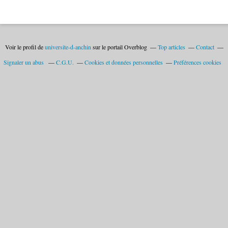
Voir le profil de
universite-d-anchin
sur le portail Overblog
Top articles
Contact
Signaler un abus
C.G.U.
Cookies et données personnelles
Préférences cookies