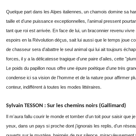
Quelque part dans les Alpes italiennes, un chamois domine sa ha
taille et d'une puissance exceptionnelles, l'animal pressent pourt
tant que roi est arrivée. En face de lui, un braconnier revenu viv
espoirs en la Révolution déçus, sait lui aussi que le temps joue co
de chasseur sera d'abattre le seul animal qui lui ait toujours écha
forces, il y a la délicatesse tragique d'une paire d'ailes, cette "pl
Le poids du papillon nous offre une épure poétique d'une très gra
condense ici sa vision de l'homme et de la nature pour affirmer pl
conteur, indifférent à toutes les modes littéraires.
Sylvain TESSON : Sur les chemins noirs (Gallimard)
Il m'aura fallu courir le monde et tomber d'un toit pour saisir que 
yeux, dans un pays si proche dont j'ignorais les replis, d'un ré
ouverts sur le mystère, baignés de pur silence, miraculeusement 