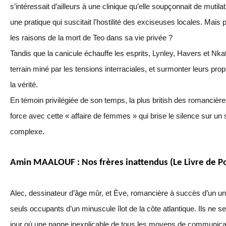
s’intéressait d’ailleurs à une clinique qu’elle soupçonnait de mutil
une pratique qui suscitait l’hostilité des exciseuses locales. Mais p
les raisons de la mort de Teo dans sa vie privée ?
Tandis que la canicule échauffe les esprits, Lynley, Havers et Nka
terrain miné par les tensions interraciales, et surmonter leurs pro
la vérité.
En témoin privilégiée de son temps, la plus british des romancièr
force avec cette « affaire de femmes » qui brise le silence sur un 
complexe.
Amin MAALOUF : Nos frères inattendus (Le Livre de P
Alec, dessinateur d’âge mûr, et Ève, romancière à succès d’un uni
seuls occupants d’un minuscule îlot de la côte atlantique. Ils ne s
jour où une panne inexplicable de tous les moyens de communicatio