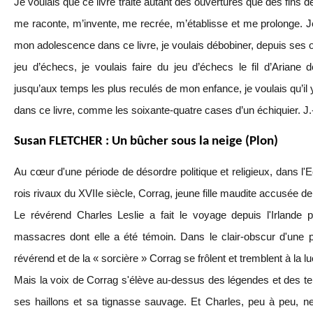
Je voulais que ce livre traite autant des ouvertures que des fins de 
me raconte, m’invente, me recrée, m’établisse et me prolonge. J
mon adolescence dans ce livre, je voulais débobiner, depuis ses o
jeu d’échecs, je voulais faire du jeu d’échecs le fil d’Ariane d
jusqu’aux temps les plus reculés de mon enfance, je voulais qu’il 
dans ce livre, comme les soixante-quatre cases d’un échiquier. J.-
Susan FLETCHER : Un bûcher sous la neige (Plon)
Au cœur d'une période de désordre politique et religieux, dans 
rois rivaux du XVIIe siècle, Corrag, jeune fille maudite accusée de 
Le révérend Charles Leslie a fait le voyage depuis l'Irlande po
massacres dont elle a été témoin. Dans le clair-obscur d'une p
révérend et de la « sorcière » Corrag se frôlent et tremblent à la lu
Mais la voix de Corrag s'élève au-dessus des légendes et des terr
ses haillons et sa tignasse sauvage. Et Charles, peu à peu, ne 