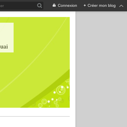
Connexion
+
Créer mon blog
ouai