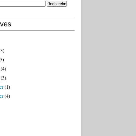
ives
3)
5)
(4)
(3)
er
(1)
er
(4)