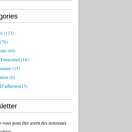
gories
és
(113)
(70)
nts
(64)
 Trimestriel
(18)
tenaire
(15)
ation
(6)
 D'adhésion
(5)
letter
vous pour être averti des nouveaux
publiés.