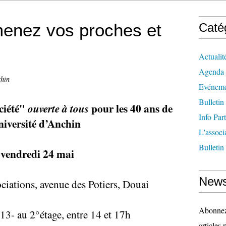
menez vos proches et
Caté
Actualit
Agenda
chin
Evéneme
Bulletin
ciété"
pour les 40 ans de
ouverte à tous
Info Par
niversité d’Anchin
L'associ
Bulletin
 vendredi 24 mai
News
ociations, avenue des Potiers, Douai
Abonnez-
 13- au 2°étage, entre 14 et 17h
articles 