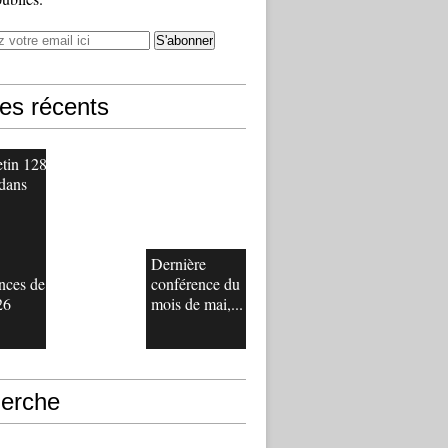
les récents
etin 128
 dans
Dernière
nces de
conférence du
26
mois de mai,...
erche