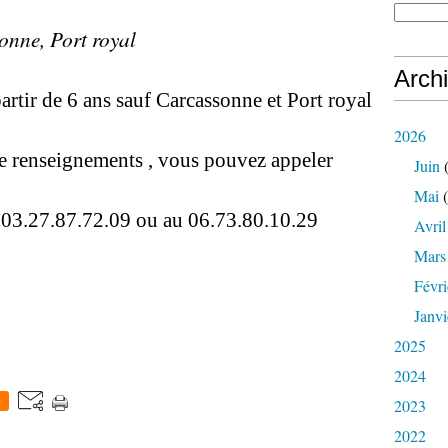
sonne,
P
ort royal
Arch
artir de 6 ans sauf Carcassonne et Port royal
2026
de renseignements , vous pouvez appeler
Juin
(
Mai
(
3.27.87.72.09 ou au 06.73.80.10.29
Avril
Mars
Févri
Janvi
2025
2024
0
2023
2022