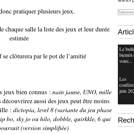
onc pratiquer plusieurs jeux.
e chaque salle la liste des jeux et leur durée
Artic
estimée
Le bull
f se clôturera par le pot de l’amitié
bientôt
votre...
Les
confére
es
jeux bien connus :
n
ain jaune, UNO,
m
ille
juin 20
 découvrirez aussi des
jeux
peut être moins
ille :
dictopia, level 8 (variante du jeu phase
kip bo, sky jo ou hilo, dobble, quirkkle, 6 qui
Rech
poursuit (version simplifiée)