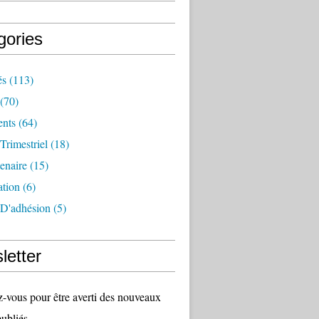
gories
és
(113)
(70)
nts
(64)
 Trimestriel
(18)
tenaire
(15)
ation
(6)
 D'adhésion
(5)
letter
vous pour être averti des nouveaux
publiés.