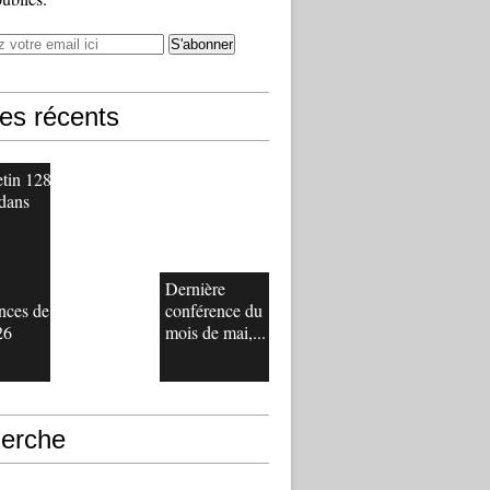
les récents
etin 128
 dans
Dernière
nces de
conférence du
26
mois de mai,...
erche