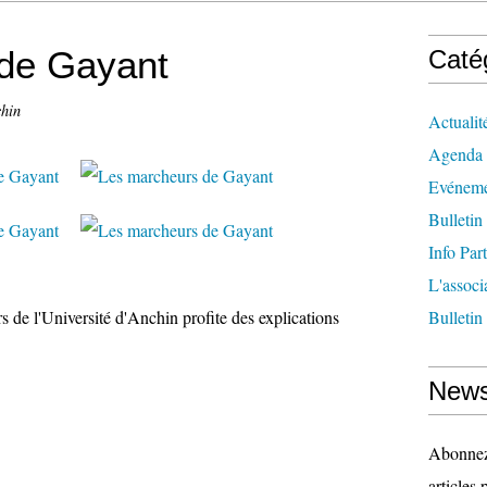
de Gayant
Caté
chin
Actualit
Agenda
Evéneme
Bulletin
Info Par
L'associ
s de l'Université d'Anchin profite des explications
Bulletin
News
Abonnez-
articles 