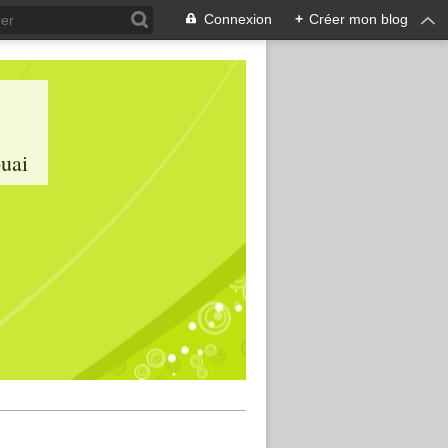
Connexion
+
Créer mon blog
ouai