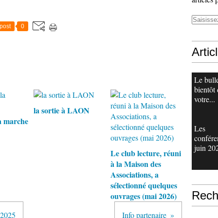
post
0
Artic
Le bull
bientôt
votre...
la sortie à LAON
a marche
Les
confére
juin 20
Le club lecture, réuni
à la Maison des
Associations, a
sélectionné quelques
Rech
ouvrages (mai 2026)
 2025
Info partenaire