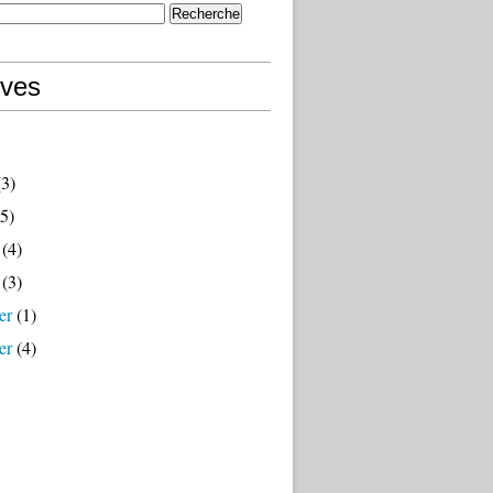
ives
3)
5)
(4)
(3)
er
(1)
er
(4)