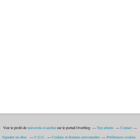
Voir le profil de
universite-d-anchin
sur le portail Overblog
Top articles
Contact
Signaler un abus
C.G.U.
Cookies et données personnelles
Préférences cookies