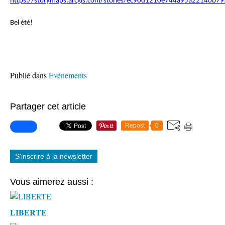
https://storymaps.arcgis.com/stories/ec90d1210e744a95a22140b7
Bel été!
Publié dans
Evénements
Partager cet article
Repost
0
S'inscrire à la newsletter
Vous aimerez aussi :
LIBERTE