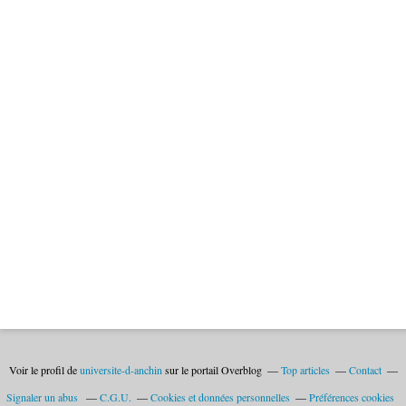
Voir le profil de
universite-d-anchin
sur le portail Overblog
Top articles
Contact
Signaler un abus
C.G.U.
Cookies et données personnelles
Préférences cookies