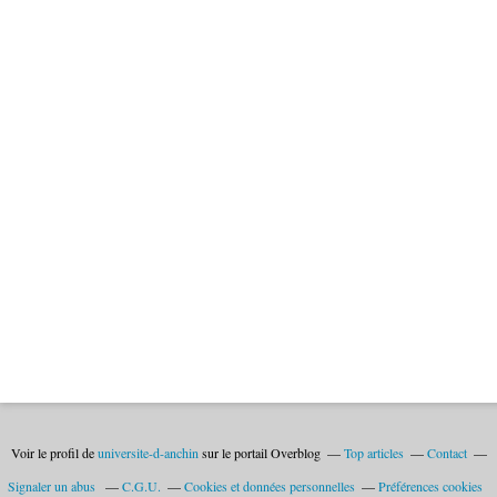
Voir le profil de
universite-d-anchin
sur le portail Overblog
Top articles
Contact
Signaler un abus
C.G.U.
Cookies et données personnelles
Préférences cookies