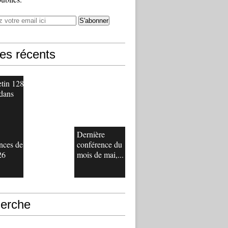
les récents
etin 128
 dans
Dernière
nces de
conférence du
26
mois de mai,...
erche