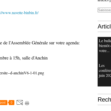
://www.navette-binbin.fr/
Artic
Le bull
ate de l'Assemblée Générale sur votre agenda:
bientôt
votre...
bre à 15h, salle d'Anchin
Les
confére
juin 20
Rech
post
0