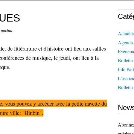
QUES
Caté
-anchin
Actualit
Agenda
, de littérarture et d'histoire ont lieu aux sallles
Evéneme
onférences de musique, le jeudi, ont lieu à la
Bulletin
sque.
Info Par
L'associ
Bulletin
, vous pouvez y accéder avec la petite navette du
News
ntre ville: "Binbin".
Abonnez-
articles 