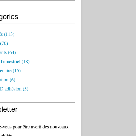
gories
és
(113)
(70)
nts
(64)
 Trimestriel
(18)
tenaire
(15)
ation
(6)
 D'adhésion
(5)
letter
vous pour être averti des nouveaux
publiés.