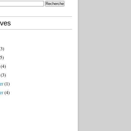
ives
3)
5)
(4)
(3)
er
(1)
er
(4)