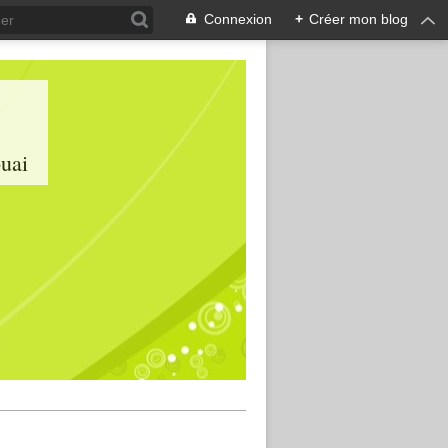
Connexion
+
Créer mon blog
ouai