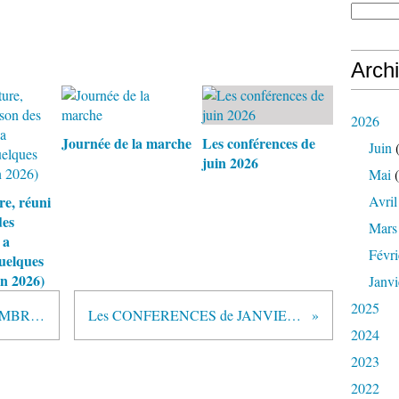
Arch
2026
Journée de la marche
Les conférences de
Juin
(
juin 2026
Mai
(
re, réuni
Avril
des
Mars
 a
Févri
quelques
in 2026)
Janvi
2025
Les CONFERENCES de NOVEMBRE 2013
Les CONFERENCES de JANVIER 2014
2024
2023
2022