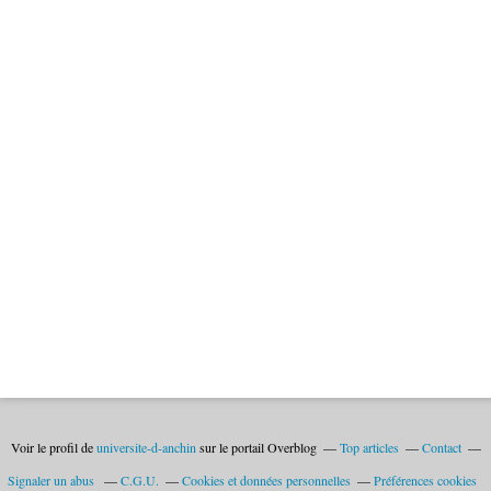
Voir le profil de
universite-d-anchin
sur le portail Overblog
Top articles
Contact
Signaler un abus
C.G.U.
Cookies et données personnelles
Préférences cookies