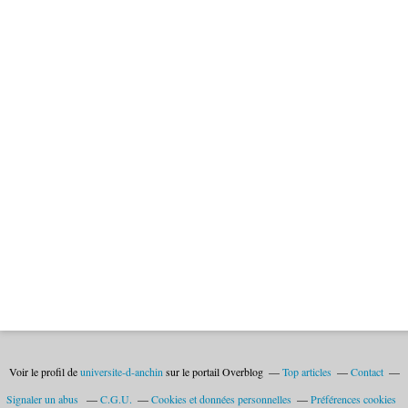
Voir le profil de
universite-d-anchin
sur le portail Overblog
Top articles
Contact
Signaler un abus
C.G.U.
Cookies et données personnelles
Préférences cookies