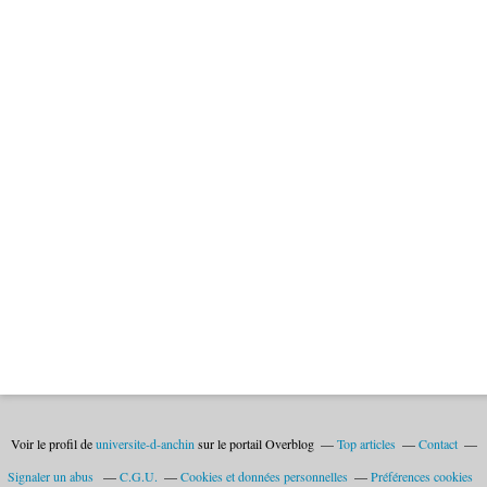
Voir le profil de
universite-d-anchin
sur le portail Overblog
Top articles
Contact
Signaler un abus
C.G.U.
Cookies et données personnelles
Préférences cookies