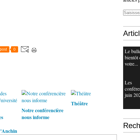
Artic
post
0
Le bull
bientôt
votre...
Les
confére
juin 20
Théâtre
Notre conférencière
es
nous informe
Rech
 d'Anchin