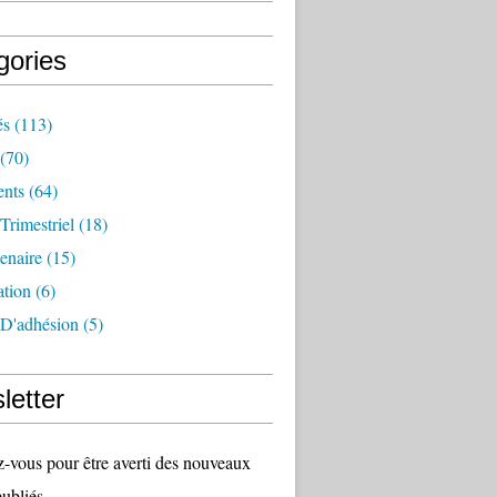
gories
és
(113)
(70)
nts
(64)
 Trimestriel
(18)
tenaire
(15)
ation
(6)
 D'adhésion
(5)
letter
vous pour être averti des nouveaux
publiés.