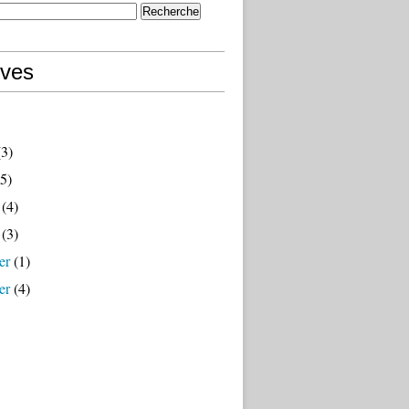
ives
3)
5)
(4)
(3)
er
(1)
er
(4)