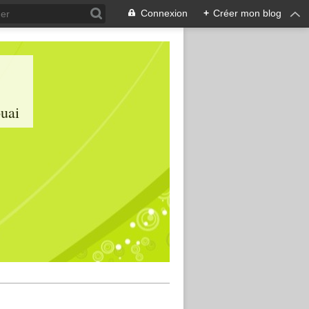
Connexion
+
Créer mon blog
ouai