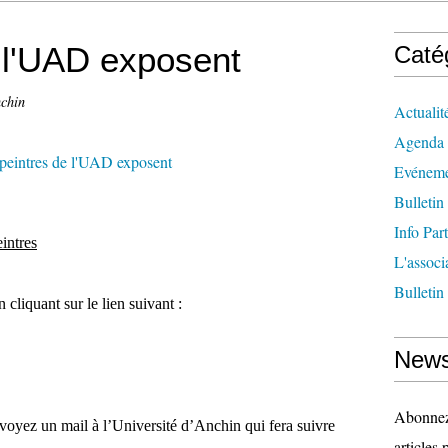
 l'UAD exposent
Caté
nchin
Actualit
Agenda
Evéneme
Bulletin
Info Par
eintres
L'associ
Bulletin
cliquant sur le lien suivant :
News
Abonnez-
nvoyez un mail à l’Université d’Anchin qui fera suivre
articles 