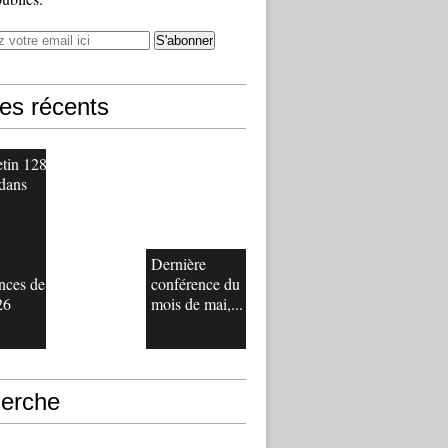
les récents
etin 128
 dans
Dernière
nces de
conférence du
26
mois de mai,...
erche