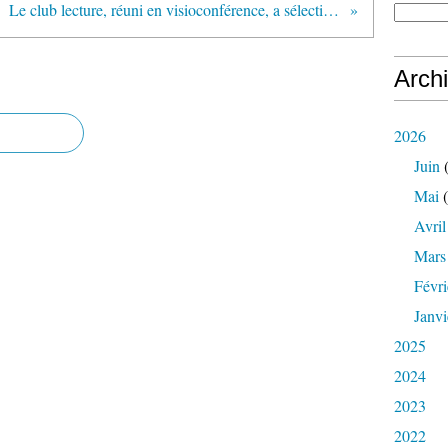
Le club lecture, réuni en visioconférence, a sélectionné quelques ouvrages (avril 2021)
Arch
2026
Juin
(
Mai
(
Avril
Mars
Févri
Janvi
2025
2024
2023
2022