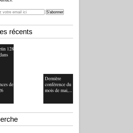
les récents
etin 128
 dans
Dernière
nces de
conférence du
26
mois de mai,...
erche