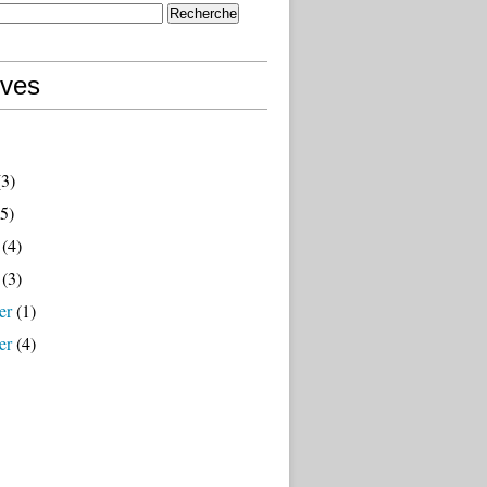
ives
3)
5)
(4)
(3)
er
(1)
er
(4)