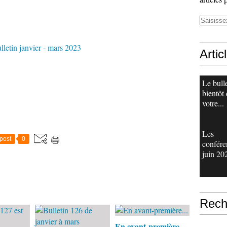
Artic
Le bull
bientôt
votre...
Les
post
0
confére
juin 20
Rech
En avant-première...