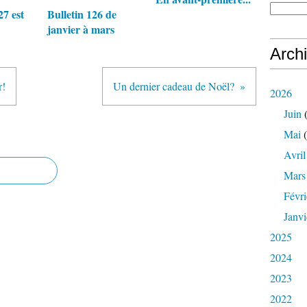
27 est
Bulletin 126 de
janvier à mars
Arch
r!
Un dernier cadeau de Noël?
2026
Juin
(
Mai
(
Avril
Mars
Févri
Janvi
2025
2024
2023
2022