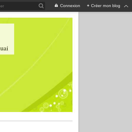
Connexion
+
Créer mon blog
ouai