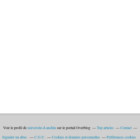
Voir le profil de
universite-d-anchin
sur le portail Overblog
Top articles
Contact
Signaler un abus
C.G.U.
Cookies et données personnelles
Préférences cookies