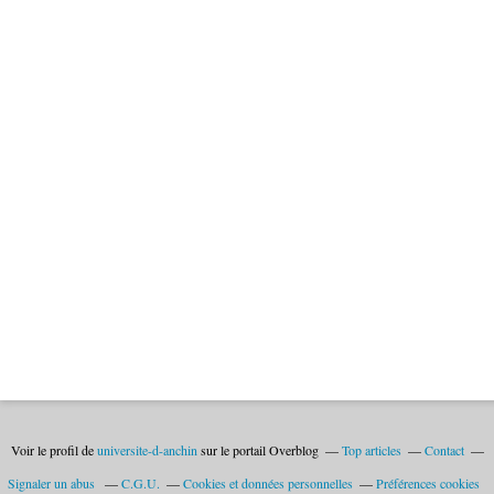
Voir le profil de
universite-d-anchin
sur le portail Overblog
Top articles
Contact
Signaler un abus
C.G.U.
Cookies et données personnelles
Préférences cookies