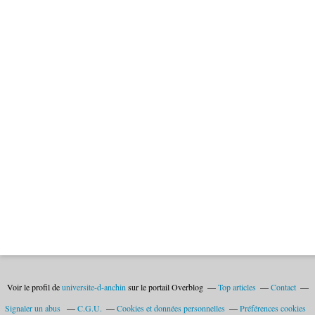
Voir le profil de
universite-d-anchin
sur le portail Overblog
Top articles
Contact
Signaler un abus
C.G.U.
Cookies et données personnelles
Préférences cookies