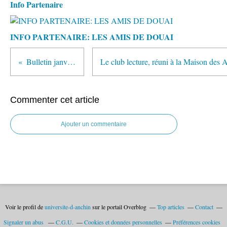
Info Partenaire
INFO PARTENAIRE: LES AMIS DE DOUAI
Bulletin janvier mars 2024
Commenter cet article
Ajouter un commentaire
Voir le profil de
universite-d-anchin
sur le portail Overblog
Top articles
Contact
Signaler un abus
C.G.U.
Cookies et données personnelles
Préférences cookies