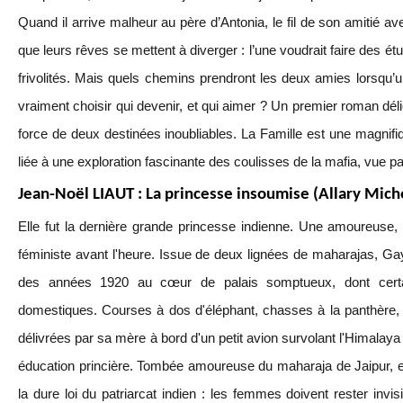
Quand il arrive malheur au père d’Antonia, le fil de son amitié ave
que leurs rêves se mettent à diverger : l’une voudrait faire des ét
frivolités. Mais quels chemins prendront les deux amies lorsqu’un
vraiment choisir qui devenir, et qui aimer ? Un premier roman délic
force de deux destinées inoubliables. La Famille est une magnifiq
liée à une exploration fascinante des coulisses de la mafia, vue 
Jean-Noël LIAUT : La princesse insoumise (Allary Mich
Elle fut la dernière grande princesse indienne. Une amoureuse
féministe avant l'heure. Issue de deux lignées de maharajas, Gaya
des années 1920 au cœur de palais somptueux, dont certa
domestiques. Courses à dos d'éléphant, chasses à la panthère, 
délivrées par sa mère à bord d'un petit avion survolant l'Himalaya :
éducation princière. Tombée amoureuse du maharaja de Jaipur, e
la dure loi du patriarcat indien : les femmes doivent rester invisi