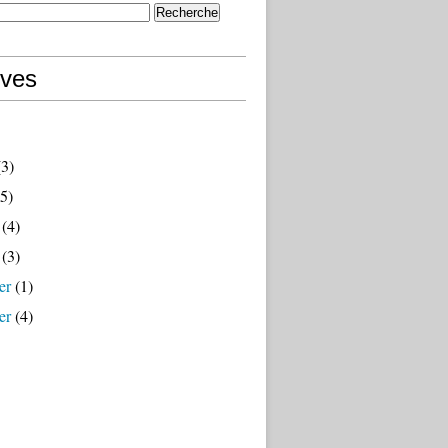
ives
3)
5)
(4)
(3)
er
(1)
er
(4)