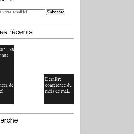
les récents
etin 128
 dans
Dernière
nces de
conférence du
26
mois de mai,...
erche