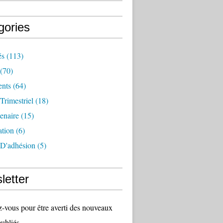
gories
és
(113)
(70)
nts
(64)
 Trimestriel
(18)
tenaire
(15)
ation
(6)
 D'adhésion
(5)
letter
vous pour être averti des nouveaux
publiés.