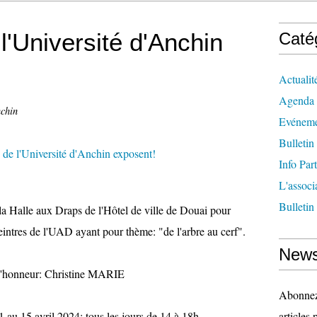
l'Université d'Anchin
Caté
Actualit
Agenda
nchin
Evéneme
Bulletin
Info Par
L'associ
Bulletin
 la Halle aux Draps de l'Hôtel de ville de Douai pour
eintres de l'UAD ayant pour thème: "de l'arbre au cerf".
News
d'honneur: Christine MARIE
Abonnez-
 au 15 avril 2024: tous les jours de 14 à 18h
articles 