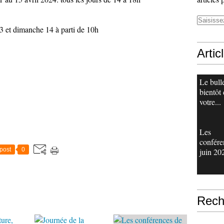
3 et dimanche 14 à parti de 10h
Artic
Le bull
bientôt
votre...
Les
confére
post
0
juin 20
Rech