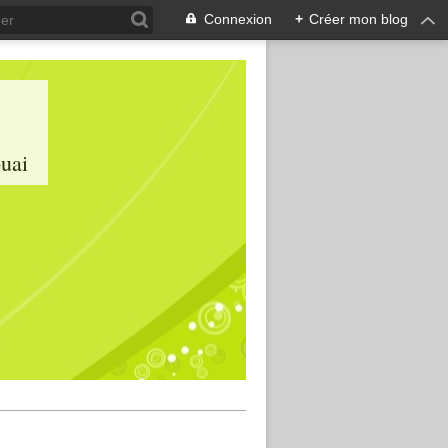
Connexion
+
Créer mon blog
ouai