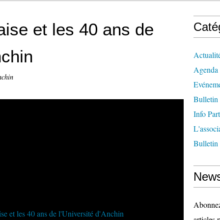
aise et les 40 ans de
Caté
nchin
Actualit
Agenda
nchin
Evéneme
Bulletin
Info Par
L'associ
Bulletin
News
Abonnez-
articles 