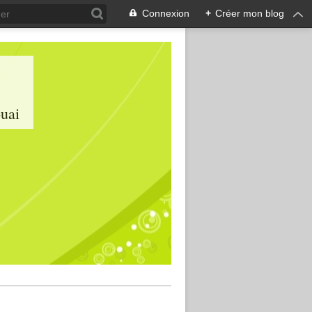
Connexion
+
Créer mon blog
ouai