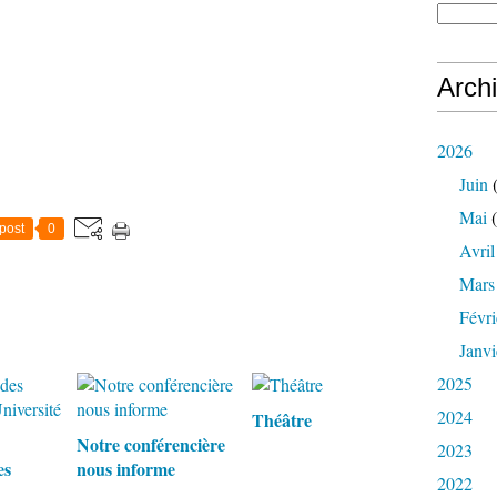
Arch
2026
Juin
(
Mai
(
post
0
Avril
Mars
Févri
Janvi
2025
2024
Théâtre
Notre conférencière
2023
es
nous informe
2022