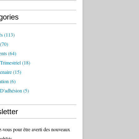
gories
és
(113)
(70)
nts
(64)
 Trimestriel
(18)
tenaire
(15)
ation
(6)
 D'adhésion
(5)
letter
vous pour être averti des nouveaux
publiés.