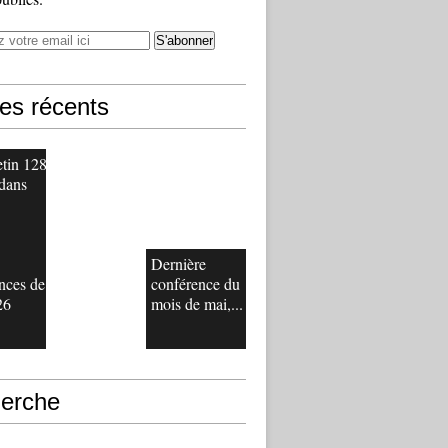
les récents
etin 128
 dans
Dernière
nces de
conférence du
26
mois de mai,...
erche