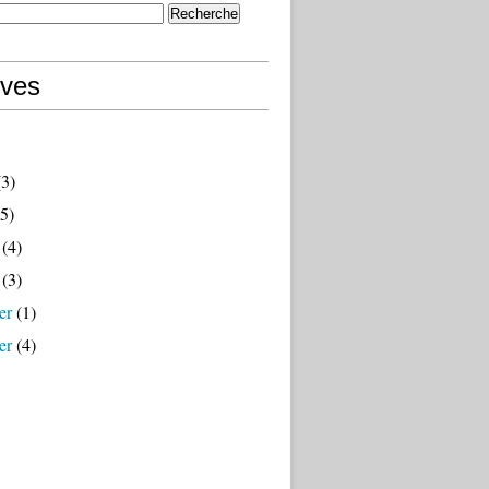
ives
3)
5)
(4)
(3)
er
(1)
er
(4)