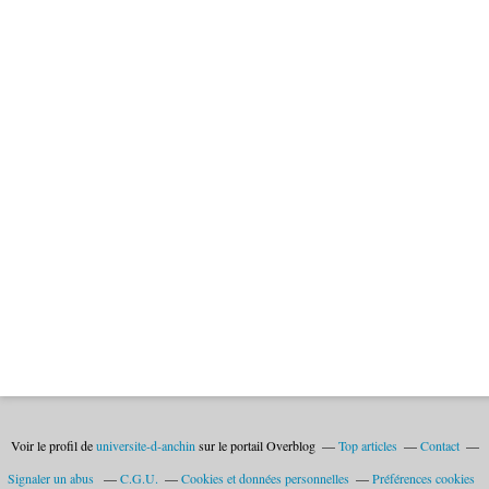
Voir le profil de
universite-d-anchin
sur le portail Overblog
Top articles
Contact
Signaler un abus
C.G.U.
Cookies et données personnelles
Préférences cookies