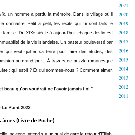
2021
2020
vík, un homme a perdu la mémoire. Dans le village où il
2019
e connaître. Petit à petit, les récits qui lui sont faits le
2018
e famille. Du XIXᵉ siècle à aujourd'hui, chaque destin est
2017
muabilité de la vie islandaise. Un pasteur bouleversé par
2016
er qui veut quitter sa terre pour faire des études, des
2015
passion au grand jour... À travers ce puzzle romanesque
2014
quête : qui est-il ? Et qui sommes-nous ? Comment aimer,
2013
2012
et beau qu'on voudrait ne l'avoir jamais fini."
2011
- Le Point 2022
 âmes (Livre de Poche)
ille Indienne, attend sur un quai de gare le retour d'Elijah,