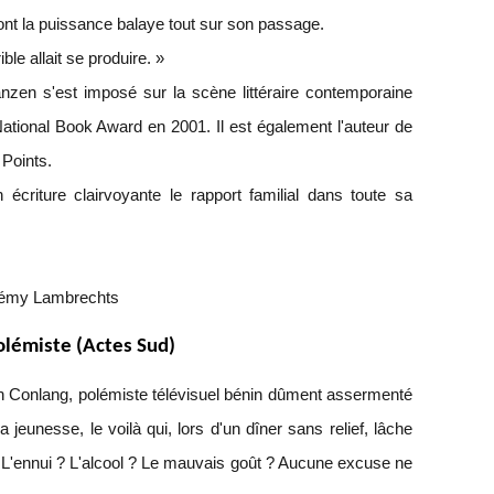
ont la puissance balaye tout sur son passage.
ble allait se produire. »
zen s'est imposé sur la scène littéraire contemporaine
National Book Award en 2001. Il est également l'auteur de
 Points.
criture clairvoyante le rapport familial dans toute sa
r Rémy Lambrechts
olémiste (Actes Sud)
ain Conlang, polémiste télévisuel bénin dûment assermenté
a jeunesse, le voilà qui, lors d'un dîner sans relief, lâche
e. L'ennui ? L'alcool ? Le mauvais goût ? Aucune excuse ne