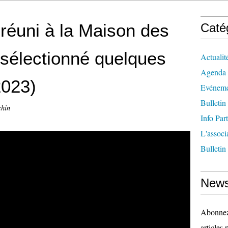
 réuni à la Maison des
Caté
 sélectionné quelques
Actualit
Agenda
2023)
Evéneme
Bulletin
chin
Info Par
L'associ
Bulletin
News
Abonnez-
articles 