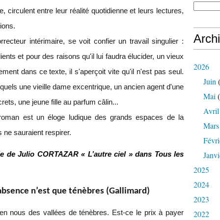
circulent entre leur réalité quotidienne et leurs lectures,
ions.
Arch
recteur intérimaire, se voit confier un travail singulier :
ents et pour des raisons qu'il lui faudra élucider, un vieux
2026
ement dans ce texte, il s'aperçoit vite qu'il n'est pas seul.
Juin
(
squels une vieille dame excentrique, un ancien agent d'une
Mai
(
ets, une jeune fille au parfum câlin...
Avril
e roman est un éloge ludique des grands espaces de la
Mars
 ne sauraient respirer.
Févri
Janvi
lle de Julio CORTAZAR « L’autre ciel » dans Tous les
2025
2024
bsence n’est que ténèbres (Gallimard)
2023
en nous des vallées de ténèbres. Est-ce le prix à payer
2022