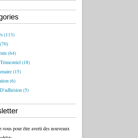
gories
és
(113)
(70)
nts
(64)
 Trimestriel
(18)
tenaire
(15)
ation
(6)
 D'adhésion
(5)
letter
vous pour être averti des nouveaux
publiés.