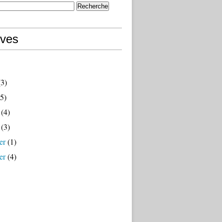
ives
3)
5)
(4)
(3)
er
(1)
er
(4)