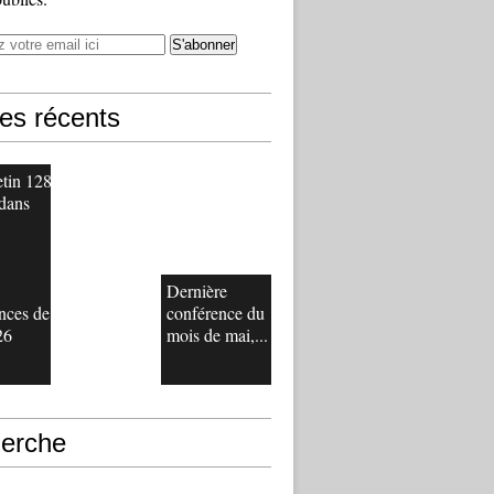
les récents
etin 128
 dans
Dernière
nces de
conférence du
26
mois de mai,...
erche