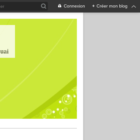
Connexion
+
Créer mon blog
ouai