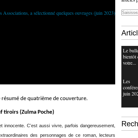
Artic
Le bull
bientôt
votre...
Les
confére
juin 20
le résumé de quatrième de couverture.
 tiroirs (Zulma Poche)
Rech
e et innocente. C'est aussi vivre, parfois dangereusement,
xtraordinaires des personnages de ce roman, lecteurs