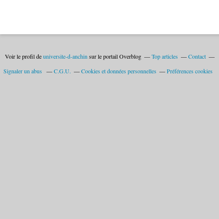
Voir le profil de
universite-d-anchin
sur le portail Overblog
Top articles
Contact
Signaler un abus
C.G.U.
Cookies et données personnelles
Préférences cookies