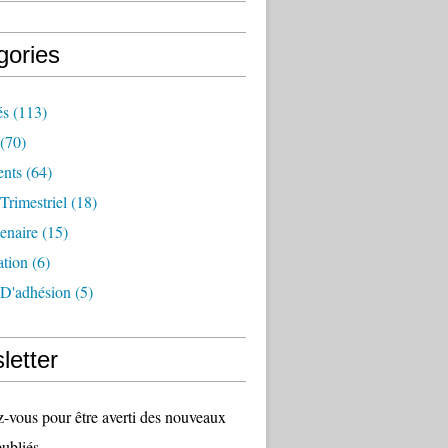
gories
és
(113)
(70)
nts
(64)
 Trimestriel
(18)
tenaire
(15)
ation
(6)
 D'adhésion
(5)
letter
vous pour être averti des nouveaux
publiés.