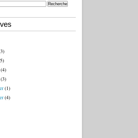
ives
3)
5)
(4)
(3)
er
(1)
er
(4)