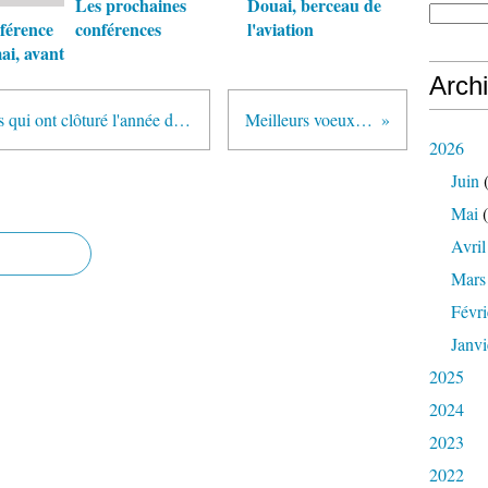
Les prochaines
Douai, berceau de
férence
conférences
l'aviation
ai, avant
Arch
Retour sur les derniers évènements qui ont clôturé l'année de nos 40 ans
Meilleurs voeux 2025
2026
Juin
(
Mai
(
Avril
Mars
Févri
Janvi
2025
2024
2023
2022