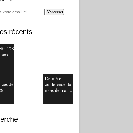
les récents
etin 128
 dans
Dernière
nces de
conférence du
26
mois de mai,...
erche