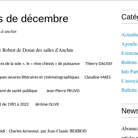
s de décembre
Caté
e-d-anchin
Actualit
Agenda
le Robert de Douai des salles d'Anchin
Evéneme
Bulletin
de la soie », le « rêve chinois » de puissance Thierry DAUSSY
Info Par
ques œuvres littéraires et cinématographiques Claudine MAËS
L'associ
Bulletin
nami de santé publique Jean-Pierre PRUVO
t de 1981 à 2022 Jérôme OLIVE
News
Abonnez-
Jean-Claude BERROD
idi : Charles Aznavour, par
articles 