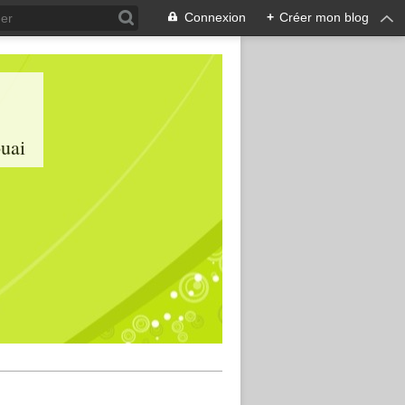
Connexion
+
Créer mon blog
ouai