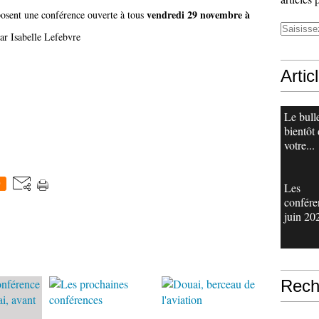
vendredi 29 novembre à
osent une conférence ouverte à tous
par Isabelle Lefebvre
Artic
Le bull
bientôt
votre...
0
Les
confére
juin 20
Rech