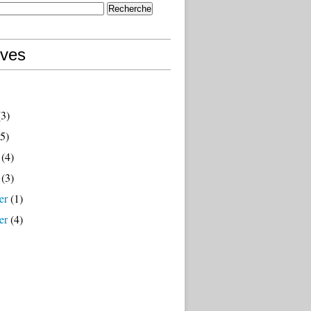
ives
3)
5)
(4)
(3)
er
(1)
er
(4)