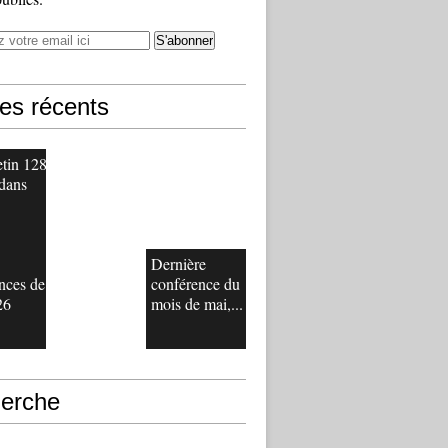
les récents
etin 128
 dans
Dernière
nces de
conférence du
26
mois de mai,...
erche