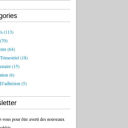
gories
és
(113)
(70)
nts
(64)
 Trimestriel
(18)
tenaire
(15)
ation
(6)
 D'adhésion
(5)
letter
vous pour être averti des nouveaux
publiés.