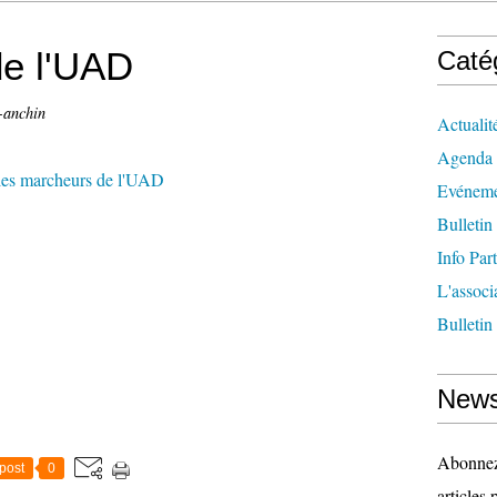
de l'UAD
Caté
-anchin
Actualit
Agenda
Evéneme
Bulletin
Info Par
L'associ
Bulletin
News
Abonnez-
post
0
articles 