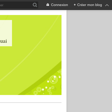
Connexion
+
Créer mon blog
ouai