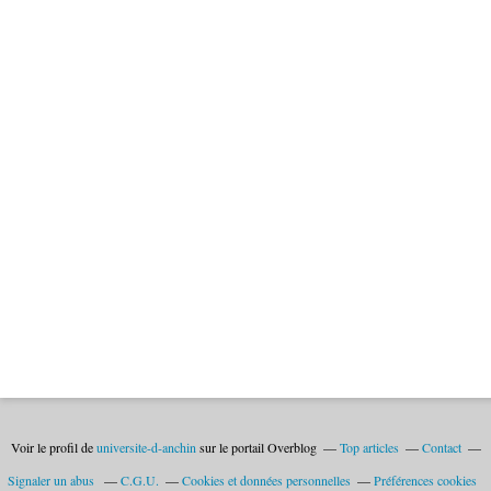
Voir le profil de
universite-d-anchin
sur le portail Overblog
Top articles
Contact
Signaler un abus
C.G.U.
Cookies et données personnelles
Préférences cookies