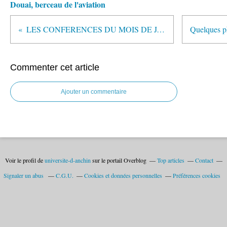
Douai, berceau de l'aviation
LES CONFERENCES DU MOIS DE JANVIER 2013
Commenter cet article
Ajouter un commentaire
Voir le profil de
universite-d-anchin
sur le portail Overblog
Top articles
Contact
Signaler un abus
C.G.U.
Cookies et données personnelles
Préférences cookies