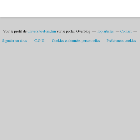
Voir le profil de
universite-d-anchin
sur le portail Overblog
Top articles
Contact
Signaler un abus
C.G.U.
Cookies et données personnelles
Préférences cookies