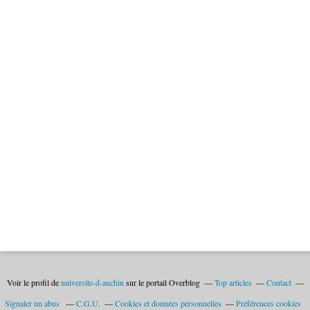
Voir le profil de
universite-d-anchin
sur le portail Overblog
Top articles
Contact
Signaler un abus
C.G.U.
Cookies et données personnelles
Préférences cookies