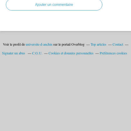
Ajouter un commentaire
Voir le profil de
universite-d-anchin
sur le portail Overblog
Top articles
Contact
Signaler un abus
C.G.U.
Cookies et données personnelles
Préférences cookies