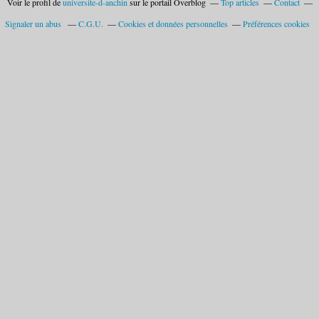
Voir le profil de
universite-d-anchin
sur le portail Overblog
Top articles
Contact
Signaler un abus
C.G.U.
Cookies et données personnelles
Préférences cookies