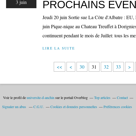
PROCHAINS EVE
3 juin
Jeudi 20 juin Sortie sue La Côte d'Albatre : 
juin Pique-nique au Chateau Treuffet à Dorignie
continuent pendant le mois de Juillet: tous les m
LIRE LA SUITE
1
2
<<
<
30
31
32
33
>
0
0
Voir le profil de
universite-d-anchin
sur le portail Overblog
Top articles
Contact
Signaler un abus
C.G.U.
Cookies et données personnelles
Préférences cookies