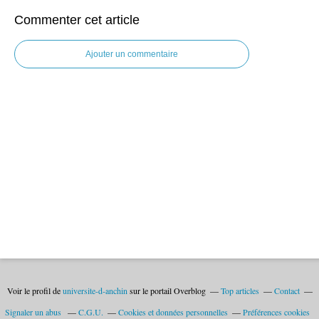
Commenter cet article
Ajouter un commentaire
Voir le profil de
universite-d-anchin
sur le portail Overblog
Top articles
Contact
Signaler un abus
C.G.U.
Cookies et données personnelles
Préférences cookies